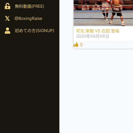
無料動画(FREE)
@BoxingRaise
初めての方(SIGNUP)
可兒 栄樹 VS 石田 智裕
2020年09月06日
5