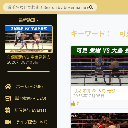
最新動画↓
キーワード： 可
久保龍助 VS 宇津見義広
2026年08月05日
ホーム(HOME)
可兒 栄樹 VS 大島 光容
2025年10月05日
試合動画(VIDEO)
0
配信興行(EVENT)
ライブ配信(LIVE)