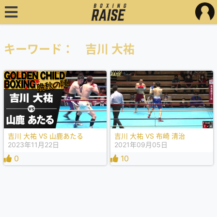
キーワード： 吉川 大祐
吉川 大祐 VS 山鹿あたる
吉川 大祐 VS 布崎 清治
2023年11月22日
2021年09月05日
0
10