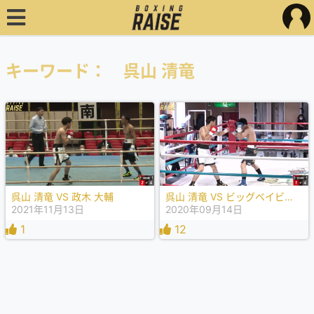
キーワード： 呉山 清竜
呉山 清竜 VS 政木 大輔
呉山 清竜 VS ビッグベイビー岡本
2021年11月13日
2020年09月14日
1
12