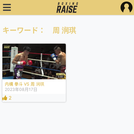
キーワード： 周 润琪
内構 拳斗 VS 周 润琪
2023年08月17日
2