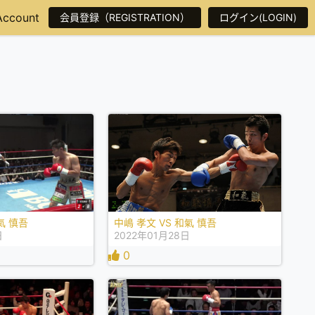
Account
会員登録（REGISTRATION）
ログイン(LOGIN)
氣 慎吾
中嶋 孝文 VS 和氣 慎吾
日
2022年01月28日
0