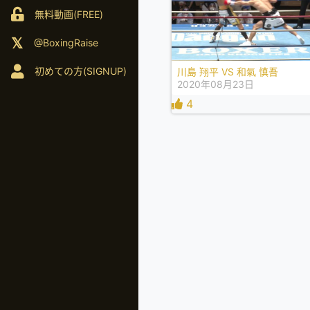
無料動画(FREE)
@BoxingRaise
初めての方(SIGNUP)
川島 翔平 VS 和氣 慎吾
2020年08月23日
4