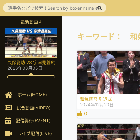
最新動画↓
キーワード： 和
久保龍助 VS 宇津見義広
2026年08月05日
ホーム(HOME)
和氣慎吾 引退式
2024年12月20日
試合動画(VIDEO)
0
配信興行(EVENT)
ライブ配信(LIVE)