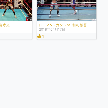
嶋 孝文
ローマン・カント VS 和氣 慎吾
日
2018年04月17日
1