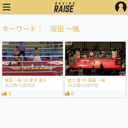
キーワード： 坂田 一颯
坂田 一颯 VS 宮澤 漣斗
登川 旭 VS 坂田 一颯
2022年10月02日
2022年03月27日
3
0