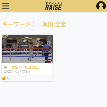
キーワード： 坂田 全宏
森下 嵩弘 VS 坂田 全宏
2025年05月03日
0