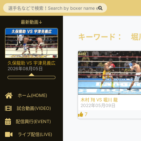
最新動画↓
キーワード： 堀
久保龍助 VS 宇津見義広
2026年08月05日
ホーム(HOME)
木村 翔 VS 堀川 龍
2022年05月09日
試合動画(VIDEO)
7
配信興行(EVENT)
ライブ配信(LIVE)