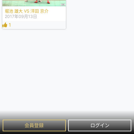
堀池 雄大 VS 澤田 京介
2017年09月13日
1
会員登録
ログイン