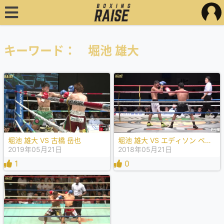
キーワード： 堀池 雄大
堀池 雄大 VS 古橋 岳也
堀池 雄大 VS エディソン ベルウェラ
2019年05月21日
2018年05月21日
1
0