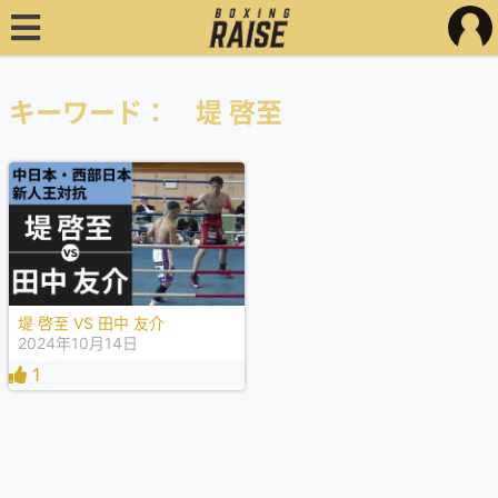
キーワード： 堤 啓至
堤 啓至 VS 田中 友介
2024年10月14日
1