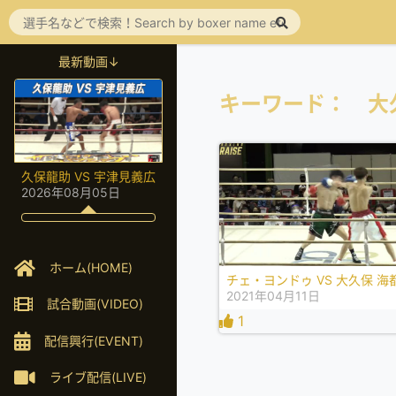
最新動画↓
キーワード： 大
久保龍助 VS 宇津見義広
2026年08月05日
ホーム(HOME)
チェ・ヨンドゥ VS 大久保 海
2021年04月11日
試合動画(VIDEO)
1
配信興行(EVENT)
ライブ配信(LIVE)