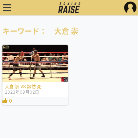
キーワード： 大倉 崇
大倉 崇 VS 諏訪 亮
2023年09月02日
0