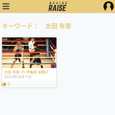
キーワード： 太田 有香
太田 有香 VS 伊集院 佑輝子
2023年08月11日
0