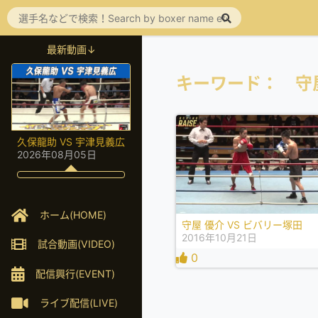
最新動画↓
キーワード： 守
久保龍助 VS 宇津見義広
2026年08月05日
ホーム(HOME)
守屋 優介 VS ビバリー塚田
2016年10月21日
試合動画(VIDEO)
0
配信興行(EVENT)
ライブ配信(LIVE)