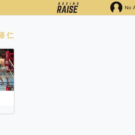
No 
藤 仁