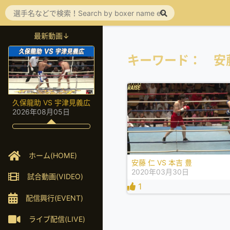
最新動画↓
キーワード： 安
久保龍助 VS 宇津見義広
2026年08月05日
ホーム(HOME)
安藤 仁 VS 本吉 豊
2020年03月30日
試合動画(VIDEO)
1
配信興行(EVENT)
ライブ配信(LIVE)