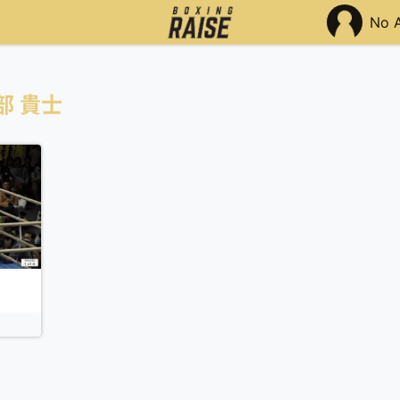
No 
部 貴士