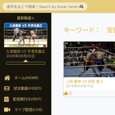
最新動画↓
キーワード： 安
久保龍助 VS 宇津見義広
2026年08月05日
ホーム(HOME)
上岡 基伸 VS 安部 貴士
2018年04月15日
試合動画(VIDEO)
0
配信興行(EVENT)
ライブ配信(LIVE)