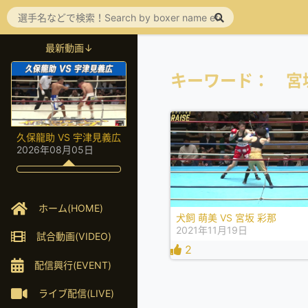
最新動画↓
キーワード： 宮
久保龍助 VS 宇津見義広
2026年08月05日
ホーム(HOME)
犬飼 萌美 VS 宮坂 彩那
2021年11月19日
試合動画(VIDEO)
2
配信興行(EVENT)
ライブ配信(LIVE)