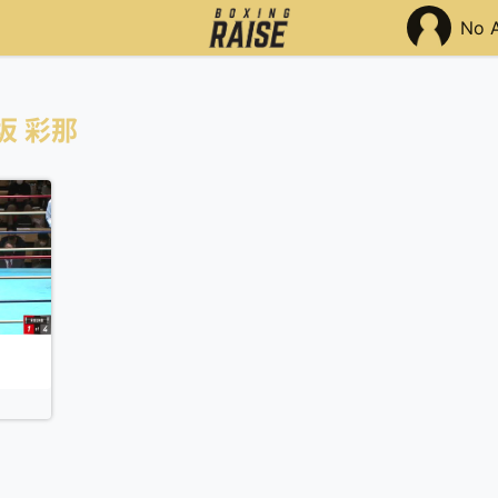
No 
坂 彩那