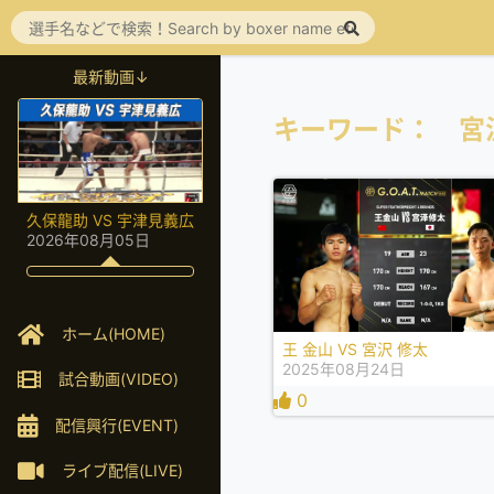
最新動画↓
キーワード： 宮
久保龍助 VS 宇津見義広
2026年08月05日
ホーム(HOME)
王 金山 VS 宮沢 修太
2025年08月24日
試合動画(VIDEO)
0
配信興行(EVENT)
ライブ配信(LIVE)