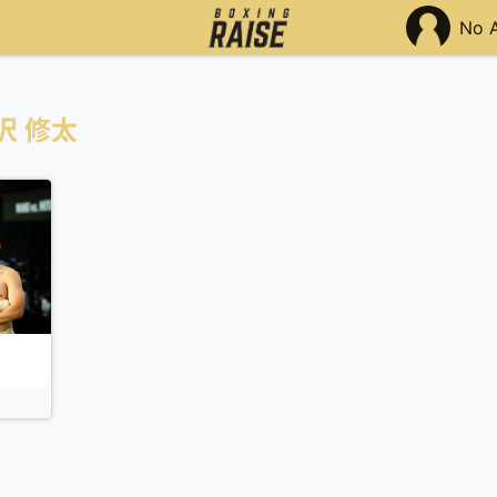
No 
沢 修太