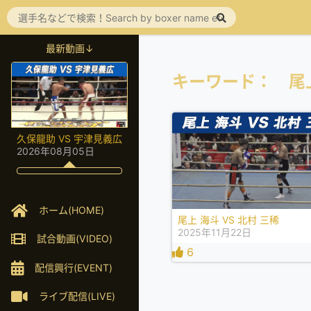
最新動画↓
キーワード： 尾
久保龍助 VS 宇津見義広
2026年08月05日
ホーム(HOME)
尾上 海斗 VS 北村 三稀
2025年11月22日
試合動画(VIDEO)
6
配信興行(EVENT)
ライブ配信(LIVE)