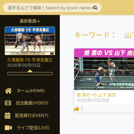
最新動画↓
キーワード： 山
久保龍助 VS 宇津見義広
2026年08月05日
ホーム(HOME)
畑 菜の VS 山下 由衣
2026年02月20日
試合動画(VIDEO)
1
配信興行(EVENT)
ライブ配信(LIVE)