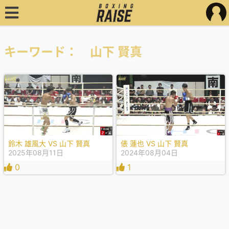
キーワード： 山下 賢真
鈴木 雄風大 VS 山下 賢真
俵 蓮也 VS 山下 賢真
2025年08月11日
2024年08月04日
0
1