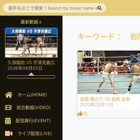
最新動画↓
キーワード： 岩
久保龍助 VS 宇津見義広
2026年08月05日
ホーム(HOME)
岩間 隆之介 VS 岩崎 圭吾
2022年09月11日
試合動画(VIDEO)
0
配信興行(EVENT)
ライブ配信(LIVE)