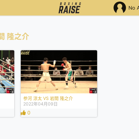
No 
間 隆之介
参河 涼太 VS 岩間 隆之介
2022年04月09日
0