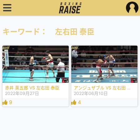
キーワード： 左右田 泰臣
赤井 英五郎 VS 左右田 泰臣
アンジュザブル VS 左右田 泰臣
2022年09月27日
2022年06月10日
9
4