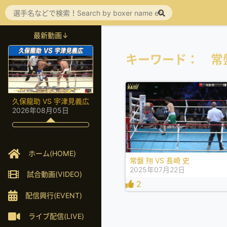
最新動画↓
キーワード： 常
久保龍助 VS 宇津見義広
2026年08月05日
ホーム(HOME)
常盤 翔 VS 長崎 史
2025年07月22日
試合動画(VIDEO)
2
配信興行(EVENT)
ライブ配信(LIVE)