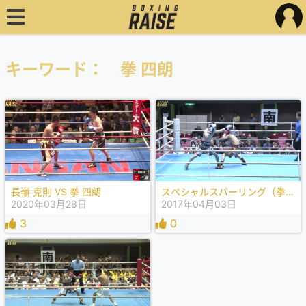
キーワード： 拳 四朗
長嶺 克則 VS 拳 四朗
スペシャルスパーリング（拳 四朗 VS 京口 紘人）
2020年03月28日
2017年04月03日
3
0