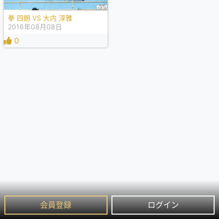
拳 四朗 VS 大内 淳雅
2016年08月08日
0
会員登録
ログイン