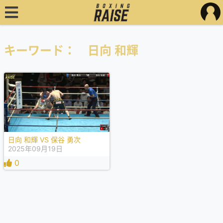
キーワード： 日向 和輝
日向 和輝 VS 保谷 勇次
2025年09月19日
0