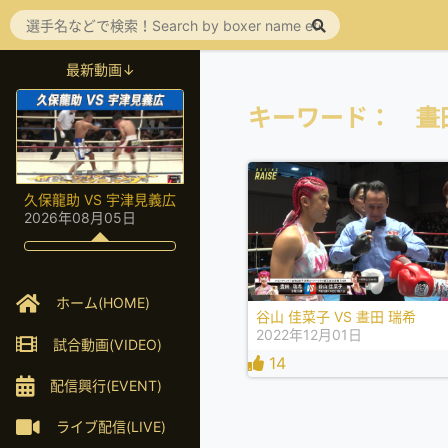
最新動画↓
キーワード： 晝
久保龍助 VS 宇津見義広
2026年08月05日
ホーム(HOME)
谷山 佳菜子 VS 晝田 瑞希
2022年12月01日
試合動画(VIDEO)
14
配信興行(EVENT)
ライブ配信(LIVE)