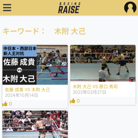
キーワード： 木附 大己
木附 大己 VS 原口 秀司
佐藤 成貴 VS 木附 大己
2022年03月27日
2024年10月14日
0
0