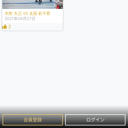
木附 大己 VS 太田 彩千耶
2021年06月27日
2
会員登録
ログイン