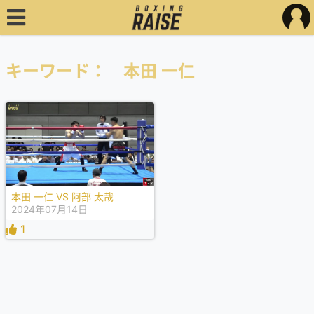
キーワード： 本田 一仁
本田 一仁 VS 阿部 太哉
2024年07月14日
1