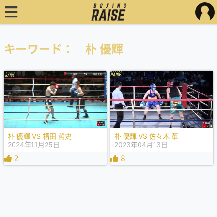
キーワード： 朴 優輝
朴 優輝 VS 福田 哲史
朴 優輝 VS 佐々木 革
2024年11月25日
2023年04月13日
2
8