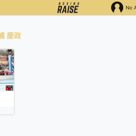
No 
浦 慶政