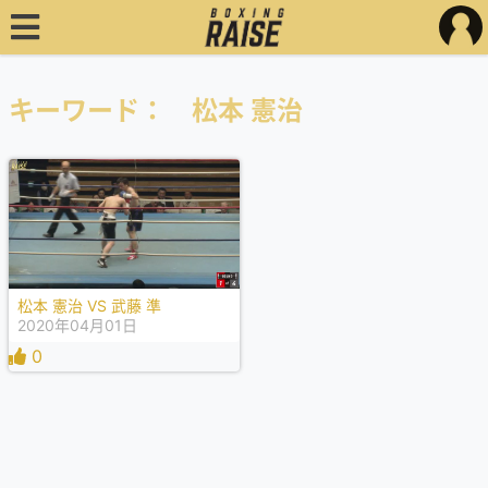
キーワード： 松本 憲治
松本 憲治 VS 武藤 準
2020年04月01日
0