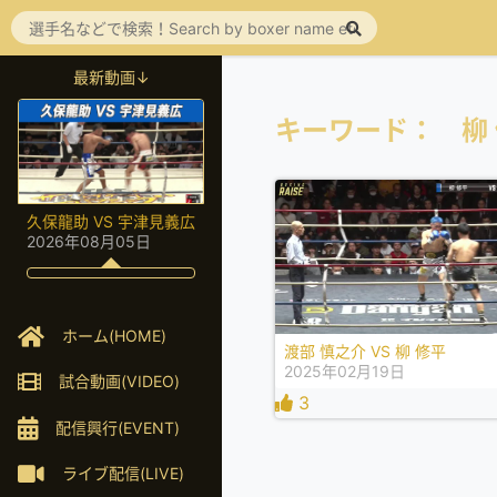
最新動画↓
キーワード： 柳
久保龍助 VS 宇津見義広
2026年08月05日
ホーム(HOME)
渡部 慎之介 VS 柳 修平
2025年02月19日
試合動画(VIDEO)
3
配信興行(EVENT)
ライブ配信(LIVE)