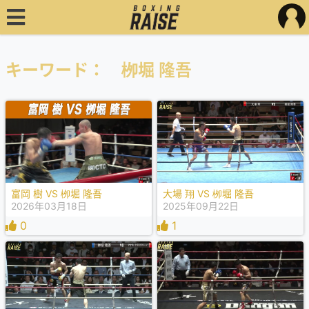
キーワード： 栁堀 隆吾
富岡 樹 VS 栁堀 隆吾
大場 翔 VS 栁堀 隆吾
2026年03月18日
2025年09月22日
0
1