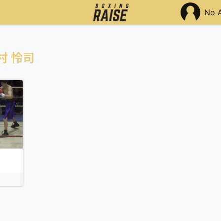
No 
村 怜司