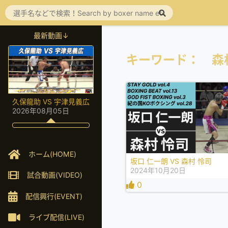
最新動画↓
キーワード： 森
久保龍助 VS 宇津見義広
2026年08月05日
ホーム(HOME)
坂口 仁一朗 VS 森村 怜司
2024年10月20日
試合動画(VIDEO)
0
配信興行(EVENT)
ライブ配信(LIVE)