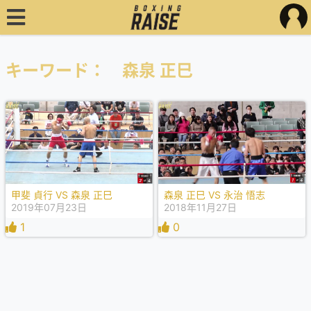
キーワード： 森泉 正巳
甲斐 貞行 VS 森泉 正巳
森泉 正巳 VS 永治 悟志
2019年07月23日
2018年11月27日
1
0