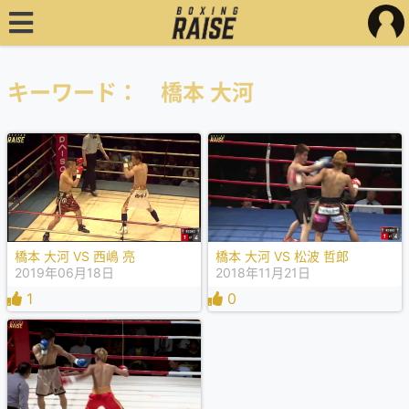
キーワード： 橋本 大河
橋本 大河 VS 西嶋 亮
橋本 大河 VS 松波 哲郎
2019年06月18日
2018年11月21日
1
0