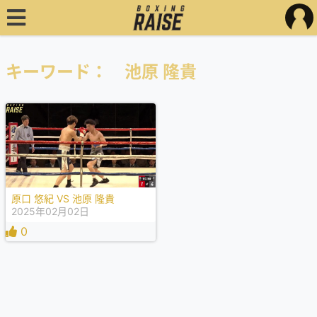
キーワード： 池原 隆貴
原口 悠紀 VS 池原 隆貴
2025年02月02日
0