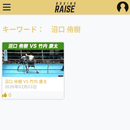
キーワード： 沼口 侑樹
沼口 侑樹 VS 竹内 康太
2026年02月03日
0