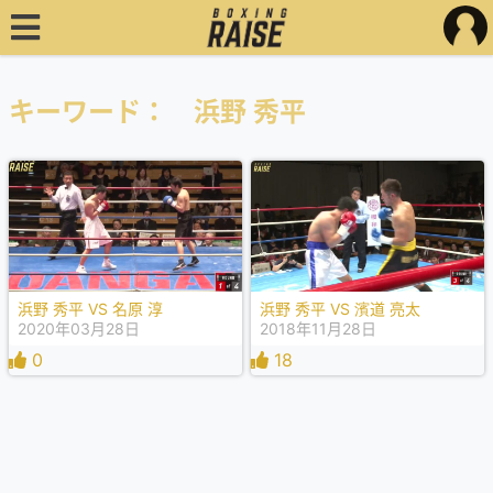
キーワード： 浜野 秀平
浜野 秀平 VS 名原 淳
浜野 秀平 VS 濱道 亮太
2020年03月28日
2018年11月28日
0
18