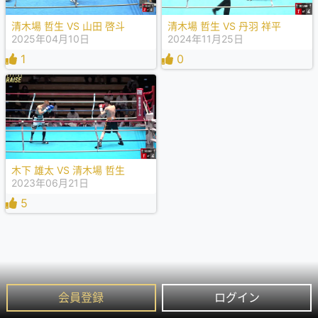
清木場 哲生 VS 山田 啓斗
清木場 哲生 VS 丹羽 祥平
2025年04月10日
2024年11月25日
1
0
木下 雄太 VS 清木場 哲生
2023年06月21日
5
会員登録
ログイン