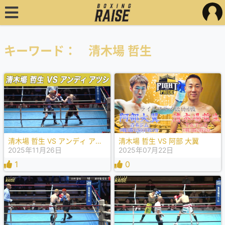
キーワード： 清木場 哲生
清木場 哲生 VS アンディ アツシ
清木場 哲生 VS 阿部 大翼
2025年11月26日
2025年07月22日
1
0