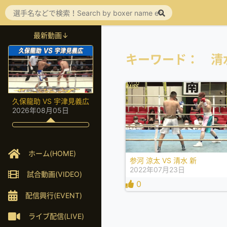
最新動画↓
キーワード： 清
久保龍助 VS 宇津見義広
2026年08月05日
ホーム(HOME)
参河 涼太 VS 清水 新
2022年07月23日
試合動画(VIDEO)
0
配信興行(EVENT)
ライブ配信(LIVE)