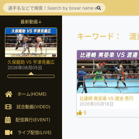
最新動画↓
キーワード： 渡
久保龍助 VS 宇津見義広
2026年08月05日
ホーム(HOME)
比連崎 爽晏楽 VS 渡邉 秀行
2026年05月18日
試合動画(VIDEO)
5
配信興行(EVENT)
ライブ配信(LIVE)