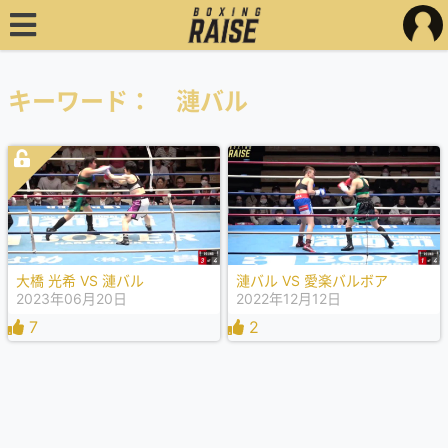
キーワード： 漣バル
大橋 光希 VS 漣バル
漣バル VS 愛楽バルボア
2023年06月20日
2022年12月12日
7
2