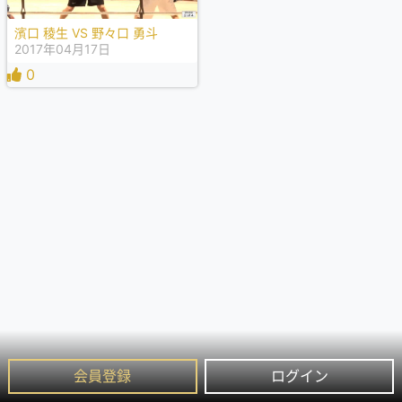
濱口 稜生 VS 野々口 勇斗
2017年04月17日
0
会員登録
ログイン