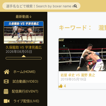
最新動画↓
キーワード： 瀧
久保龍助 VS 宇津見義広
2026年08月05日
ホーム(HOME)
岩屋 卓史 VS 瀧野 貴之
2019年05月19日
試合動画(VIDEO)
4
配信興行(EVENT)
ライブ配信(LIVE)