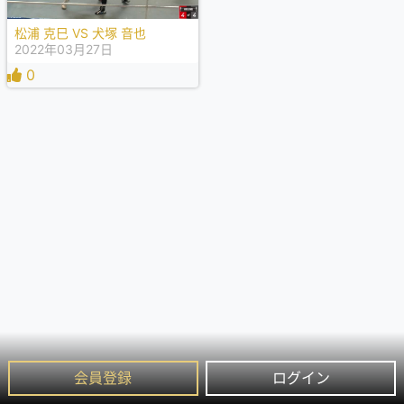
松浦 克巳 VS 犬塚 音也
2022年03月27日
0
会員登録
ログイン