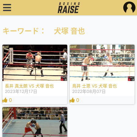
キーワード： 犬塚 音也
長井 真太朗 VS 犬塚 音也
鳥井 士恩 VS 犬塚 音也
2023年12月17日
2022年08月07日
0
0