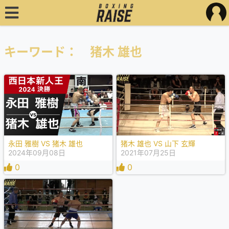
キーワード： 猪木 雄也
永田 雅樹 VS 猪木 雄也
猪木 雄也 VS 山下 玄輝
2024年09月08日
2021年07月25日
0
0