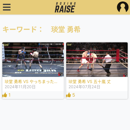
キーワード： 琰堂 勇希
琰堂 勇希 VS やっちまったなぁ海斗
琰堂 勇希 VS 五十嵐 丈
2024年11月20日
2024年07月24日
1
5