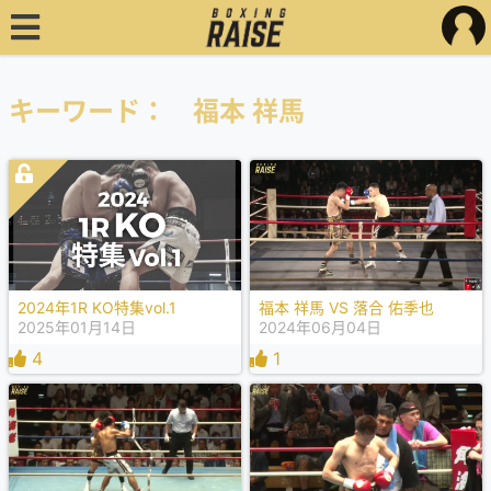
キーワード： 福本 祥馬
2024年1R KO特集vol.1
福本 祥馬 VS 落合 佑季也
2025年01月14日
2024年06月04日
4
1